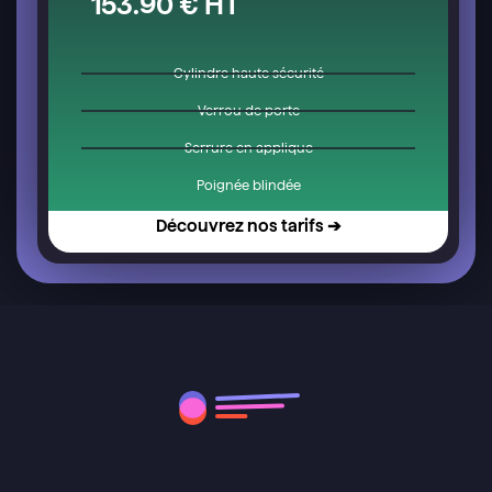
153.90 € HT
Cylindre haute sécurité
Verrou de porte
Serrure en applique
Poignée blindée
Découvrez nos tarifs ➔