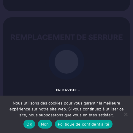
REMPLACEMENT DE SERRURE
REMPLACEMENT DE SERRURE
Vous voulez remplacer une serrure à Villeurbanne ?
Fréquent dans cette ville à forte rotation locative. Votre
serrurier Villeurbanne remplace vos serrures (toutes
marques — Fichet, Vachette, Mul-T-Lock, Picard) pour
sécuriser un logement entre deux locations ou moderniser
une porte ancienne des Gratte-Ciel. Devis gratuit, facture
agréée assurances.
EN SAVOIR +
Découvrir en détail
Nous utilisons des cookies pour vous garantir la meilleure
expérience sur notre site web. Si vous continuez à utiliser ce
site, nous supposerons que vous en êtes satisfait.
OK
Non
Politique de confidentialité
SECURISATION DE PORTE
SECURISATION DE PORTE