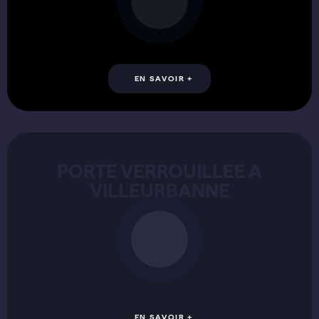
minutes, 7j/7 de 6h à 22h. Que vous soyez dans un
appartement art déco ou une résidence moderne, nous
ouvrons votre porte sans dégât ni destruction du cylindre.
Tarif fixe 143€ TTC, annoncé avant intervention.
Découvrir en détail
EN SAVOIR +
PORTE VERROUILLEE A
VILLEURBANNE
PORTE FERMEE A CLE
Clé perdue ou bloquée à Villeurbanne ? Votre serrurier
Villeurbanne intervient en moins d'une heure, des
Charpennes à Cusset. Clé cassée, perdue ou volée — nos
techniciens certifiés trouvent la solution adaptée à votre
porte. Tarif dès 143€ TTC, sans surprise.
Découvrir en détail
EN SAVOIR +