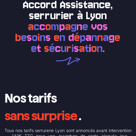
Accord Assistance,
serrurier à Lyon
a
c
c
o
m
p
a
g
n
e
vos
b
e
s
o
i
n
s
e
n
d
é
p
a
n
n
a
g
e
e
t
s
é
c
u
r
i
s
a
t
i
o
n
.
Nos tarifs
sans surprise
.
Tous nos tarifs serrurerie Lyon sont annoncés avant intervention
— 143€ TTC pour une ouverture de porte claquée jour ,