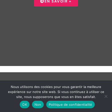
EN SAVOIR +
Clé perdue ou bloquée dans le 3ème arrondissement ?
Votre serrurier Lyon 3 intervient en moins d'une heure,
de la Part-Dieu à Montchat. Clé cassée dans la serrure,
perdue ou volée — nos techniciens certifiés trouvent la
solution adaptée à votre porte. Tarif dès 143€ TTC, sans
surprise.
Découvrir en détail
Nous utilisons des cookies pour vous garantir la meilleure
expérience sur notre site web. Si vous continuez à utiliser ce
site, nous supposerons que vous en êtes satisfait.
OK
Non
Politique de confidentialité