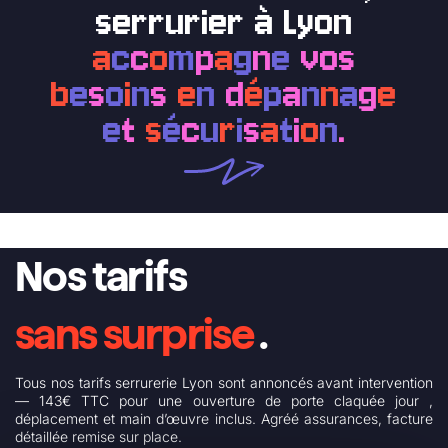
serrurier à Lyon
a
c
c
o
m
p
a
g
n
e
vos
b
e
s
o
i
n
s
e
n
d
é
p
a
n
n
a
g
e
e
t
s
é
c
u
r
i
s
a
t
i
o
n
.
Nos tarifs
sans surprise
.
Tous nos tarifs serrurerie Lyon sont annoncés avant intervention
— 143€ TTC pour une ouverture de porte claquée jour ,
déplacement et main d’œuvre inclus. Agréé assurances, facture
détaillée remise sur place.