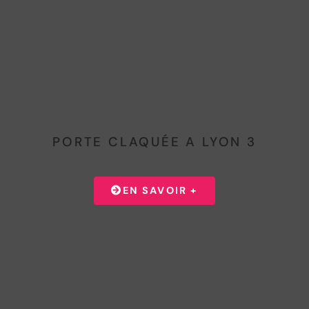
PORTE CLAQUÉE A LYON 3
PORTE CLAQUEE
EN SAVOIR +
Porte claquée à Lyon 3 ? Que vous soyez dans un
bureau de la Part-Dieu ou une maison de Montchat,
votre serrurier Lyon 3 intervient en moins de 30
minutes, 7j/7 de 6h à 22h. Nos techniciens ouvrent
votre porte sans dégât ni destruction du cylindre. Tarif
fixe 143€ TTC, annoncé avant intervention.