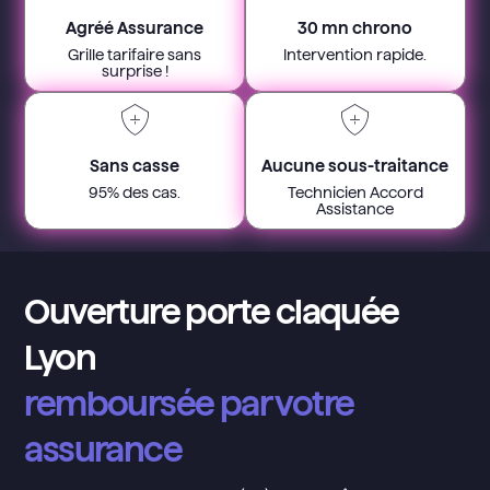
Agréé Assurance
30 mn chrono
Grille tarifaire sans
Intervention rapide.
surprise !
Sans casse
Aucune sous-traitance
95% des cas.
Technicien Accord
Assistance
Ouverture porte claquée
Lyon
remboursée par votre
assurance