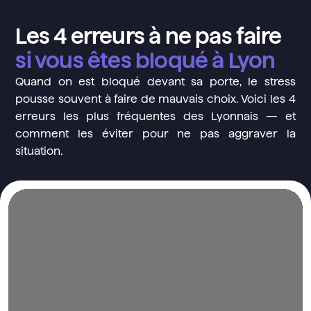
Les 4 erreurs à ne pas faire
si vous êtes bloqué à Lyon
Quand on est bloqué devant sa porte, le stress
pousse souvent à faire de mauvais choix. Voici les 4
erreurs les plus fréquentes des Lyonnais — et
comment les éviter pour ne pas aggraver la
situation.
Bloqué devant votre porte à Lyon ?
La tentation de forcer est forte — un coup d’épaule,
une carte bancaire, un tournevis. Mauvaise idée 😉
En forçant vous-même, vous risquez d’abîmer le
Ce qui
cylindre, le bâti ou le cadre de la porte.
aurait coûté 143€ peut tripler en quelques minutes.