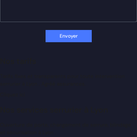
Envoyer
Nos tarifs
Tarifs fixes et transparents pour toute intervention
serrurier à Lyon . Agréé assurances.
Cliquez ici
Nos services serrurier à Lyon
Ouverture de porte, changement de serrure, blindage
et sécurisation à Lyon .