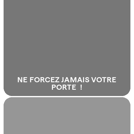
Les méthodes bricolage ne fonctionnent que dans
les films — dans la réalité, elles griffent, rayent et
bloquent encore plus.
Nos techniciens utilisent des outils professionnels
d’ouverture fine. Résultat : dans 95% des cas, votre
serrure est intacte après l’intervention. Appelez le
04 78 24 01 01 — on arrive en 30 minutes. C’est
moins cher, plus rapide et sans dégât.
NE FORCEZ JAMAIS VOTRE
PORTE !
Carte bancaire, radio, tournevis ?
Les techniques vues sur YouTube ne fonctionnent
pas.