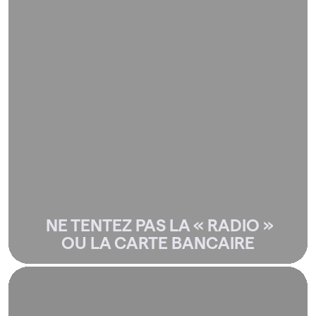
Une carte bancaire glissée entre la porte et le bâti
ne marche que sur les portes simples non claquées.
Pour une porte claquée, ça casse la carte sans rien
ouvrir.
Une « radio » ou feuille rigide peut parfois
fonctionner sur de très vieilles serrures mais abîme
le mécanisme dans 90% des cas. Résultat : votre
serrure devient bloquée définitivement et il faudra
la changer (300 à 600€ au lieu de 143€).
Le réflexe : appelez Accord Assistance au 04 78 24
01 01 — ouverture sans casse dans 95% des cas.
NE TENTEZ PAS LA « RADIO »
OU LA CARTE BANCAIRE
Chaque année, des Lyonnais se blessent gravement
— voire pire — en tentant de passer par le balcon