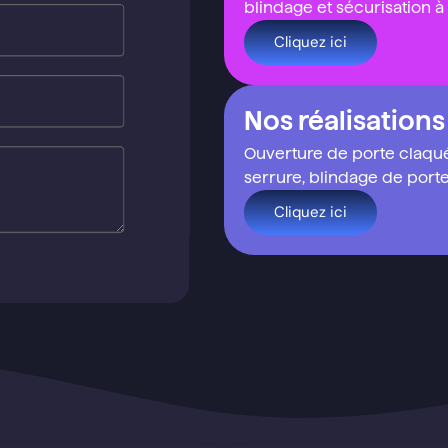
blindage et sécurisation à
Cliquez ici
Nos réalisations
Ouverture de porte claq
serrure, blindage de port
Cliquez ici