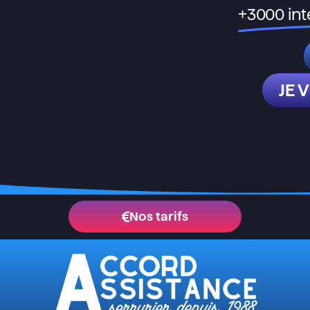
+3000 int
JE 
Nos tarifs