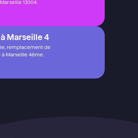
 Marseille 13004.
 à Marseille 4
uée, remplacement de
e à Marseille 4ème.