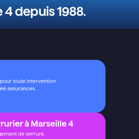
e 4 depuis 1988.
s pour toute intervention
gréé assurances.
rurier à Marseille 4
gement de serrure,