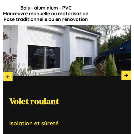
Bois - aluminium - PVC
Manœuvre manuelle ou motorisation
Pose traditionnelle ou en rénovation
Volet
Volet
Volet
Volet
roulant
battant
pliant
coulissant
Isolation
Le
Gain
Moderne
plus
de
économique
place
et
et
sûreté
pratique
et
discrétion