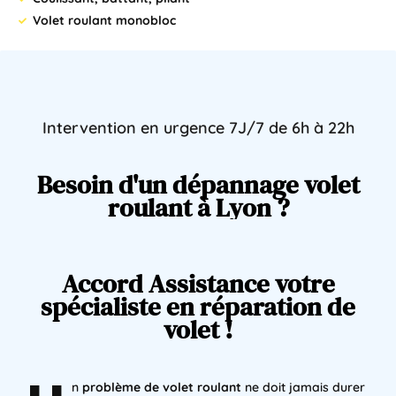
Volet roulant monobloc
Intervention
en
urgence
7J/7
de
6h
à
22h
Besoin
d'un
dépannage
volet
roulant
à
Lyon
?
Accord
Assistance
votre
spécialiste
en
réparation
de
volet
!
n
problème de volet roulant
ne doit jamais durer