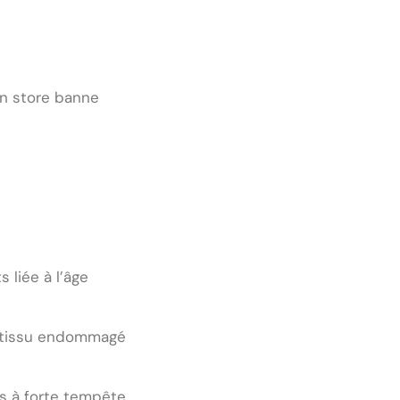
un store banne
liée à l’âge
r tissu endommagé
s à forte tempête