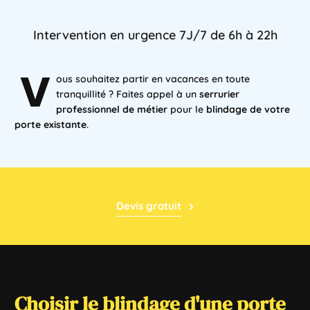
Intervention
en
urgence
7J/7
de
6h
à
22h
V
ous souhaitez partir en vacances en toute
tranquillité ? Faites appel à un
serrurier
professionnel de métier
pour le
blindage de votre
porte existante
.
Devis gratuit
Choisir
le
blindage
d'une
porte