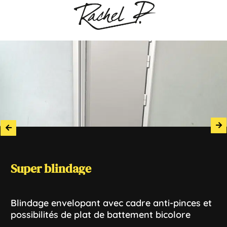
Blindage
Super
Super
blindage
Junior
pivotant
Renforcez
Blindage
Blindage
envelopant
enveloppant
la
protection
avec
avec
de
cadre
votre
cadre
anti-pinces
porte
3
côtés
et
et
existante
possibilités
barre
de
seuil
par
de
des
incrustée
plat
paumelles
de
battement
soudées
bicolore