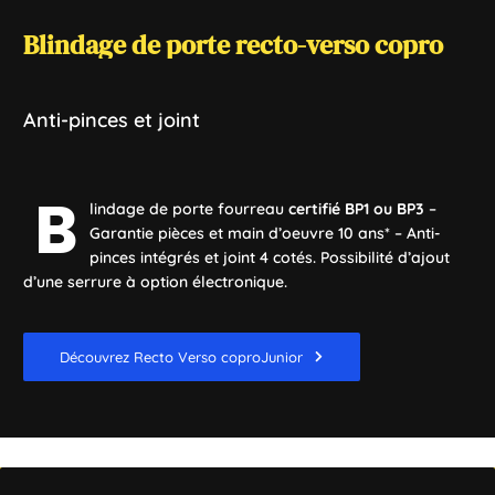
Blindage
Blindage
de
de
porte
porte
recto-verso
Rmetic
copro
copro
Anti-pinces
Avec
joint
4
et
côtés
joint
B
B
lindage de porte fourreau
lindage de porte fourreau avec choix du niveau de
certifié BP1 ou BP3
–
Garantie pièces et main d’oeuvre 10 ans* – Anti-
certification : A2P BP1 ou A2P BP3 – Garanti pèces et
pinces intégrés et joint 4 cotés. Possibilité d’ajout
main-d'œuvre 10 ans*. Possibilité d’ajout d’une
d’une serrure à option électronique.
serrure à option électronique.
Découvrez Recto Verso coproJunior
Découvrez Recto Verso coproJunior