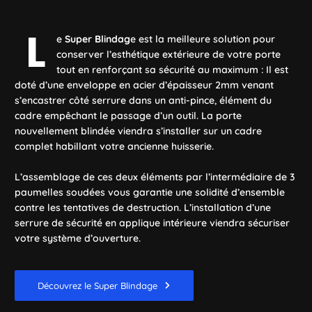
L
L
L
e
e
e
blindage pivotant
Super Blindag
blindage Super Junior
e est la meilleure solution pour
permet d’habiller simplement
est idéal par son rapport
une porte existante d’une tôle d’acier avec 3
conserver l’esthétique extérieure de votre porte
qualité/prix. Il est constitué d’une
enveloppe
paumelles soudées. Une serrure applique vient
tout en renforçant sa sécurité au maximum : Il est
d’acier
d’épaisseur 2mm dans laquelle vient se
compléter le dispositif pour une sécurité renforcée. Il s'agit
doté d’une enveloppe en acier d’épaisseur 2mm venant
glisser votre
ancienne porte
, lui permettant de conserver
d'un blindage efficace du fait de ses paumelles soudées
s’encastrer côté serrure dans un anti-pince, élément du
son esthétique extérieure.
dans l'ensemble du blindage qui, contrairement à des
cadre empêchant le passage d’un outil. La porte
paumelles vissées dans le bâti, seront bien plus solides et
nouvellement blindée viendra s’installer sur un cadre
La porte nouvellement blindée viendra s’installer sur un
résistantes au tentatives d'intrusion.
complet habillant votre ancienne huisserie.
cadre complet venant habiller et renforcer votre ancienne
huisserie. L’assemblage de ces deux éléments par
Les gonds sont ainsi renforcés et la tôle permet une couche
L’assemblage de ces deux éléments par l’intermédiaire de 3
l’intermédiaire de 3 paumelles soudées vous garantie une
de sécurité supplémentaire. Le
paumelles soudées vous garantie une solidité d’ensemble
solidité d’ensemble repoussant les tentatives de destruction
blindage pivotant
est ainsi
bien plus efficace qu'un simple renforcement de porte.
contre les tentatives de destruction. L’installation d’une
de votre cadre ou de votre porte. Enfin, l’installation d’une
Enfin, votre porte conserve son esthétique d'origine.
serrure de sécurité en applique intérieure viendra sécuriser
serrure de sécurité en applique intérieure viendra sécuriser
votre système d’ouverture.
votre système d’ouverture.
Découvrez le blindage pivotant
Découvrez le Super Blindage
Découvrez le Super Junior