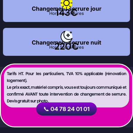
Changement serrure jour
143€
Hors fournitures
Changement serrure nuit
220€
Hors fournitures
Tarifs HT. Pour les particuliers, TVA 10% applicable (rénovation
logement).
Le prix exact, matériel compris, vous est toujours communiqué et
confirmé AVANT toute intervention de changement de serrure.
Devis gratuit sur photo.
📞 04 78 24 01 01