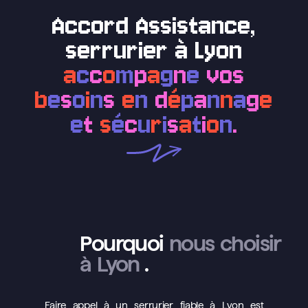
Accord Assistance,
serrurier à Lyon
a
c
c
o
m
p
a
g
n
e
vos
b
e
s
o
i
n
s
e
n
d
é
p
a
n
n
a
g
e
e
t
s
é
c
u
r
i
s
a
t
i
o
n
.
Pourquoi
nous choisir
à Lyon
.
Faire appel à un serrurier fiable à Lyon est