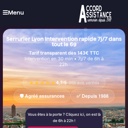
Menu
Serrurier
Serrurier Lyon Intervention rapide 7j/7 dans
tout le 69
Tarif transparent dès 143€ TTC
Intervention en 30 min • 7j/7 de 6h à
22h
★★★★★
4,7/5
· 258 avis vérifiés
🛡️ Agréé assurances
✅ Depuis 1988
Vous êtes à la porte ? Cliquez ici, on est là
de 6h à 22h !