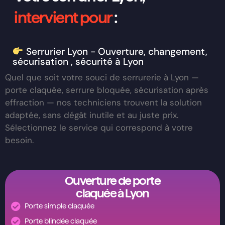
intervient pour
:
Serrurier Lyon - Ouverture, changement,
sécurisation , sécurité à Lyon
Quel que soit votre souci de serrurerie à Lyon —
porte claquée, serrure bloquée, sécurisation après
effraction — nos techniciens trouvent la solution
adaptée, sans dégât inutile et au juste prix.
Sélectionnez le service qui correspond à votre
besoin.
Ouverture de porte
claquée à Lyon
Porte simple claquée
Porte blindée claquée