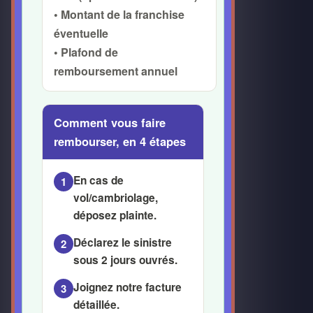
• Montant de la franchise
éventuelle
• Plafond de
remboursement annuel
Comment vous faire
rembourser, en 4 étapes
En cas de
1
vol/cambriolage,
déposez plainte
.
Déclarez le sinistre
2
sous 2 jours ouvrés.
Joignez notre
facture
3
détaillée
.