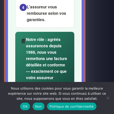
L'assureur vous
4
rembourse
selon vos
garanties.
Notre rôle :
agréés
📄
assurances depuis
1988, nous vous
remettons une
facture
détaillée et conforme
— exactement ce que
votre assureur
demande pour votre
Nous utilisons des cookies pour vous garantir la meilleure
dossier.
expérience sur notre site web. Si vous continuez à utiliser ce
site, nous supposerons que vous en êtes satisfait.
📞 04 78 24 01 01
OK
Non
Politique de confidentialité