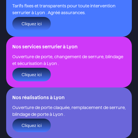
Tarifs fixes et transparents pour toute intervention
serrurier à Lyon . Agréé assurances.
Cliquez ici
Nos services serrurier à Lyon
Ouverture de porte, changement de serrure, blindage
et sécurisation à Lyon .
Cliquez ici
Nos réalisations à Lyon
Ouverture de porte claquée, remplacement de serrure,
blindage de porte à Lyon .
Cliquez ici