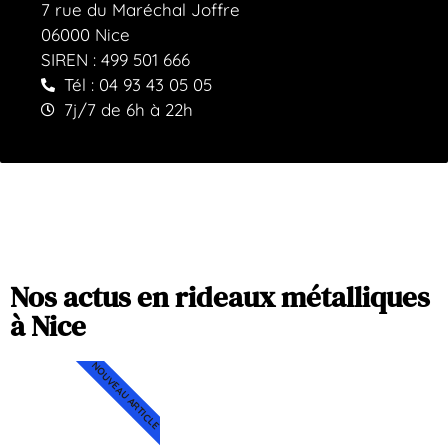
7 rue du Maréchal Joffre
06000 Nice
SIREN : 499 501 666
Tél : 04 93 43 05 05
7j/7 de 6h à 22h
Nos actus en rideaux métalliques
à Nice
NOUVEAU ARTICLE